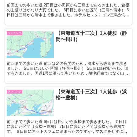
前回までの歩いた道 2日目は小田原から三島まであるきました。箱根
の山登りはかなり大変でした。 3日目に歩いた区間（三島〜清水） 3
日目は三島から清水まで歩きました。ホテルセレクトイン三島から駿
河健康ランドまでです。 道中 原駅につきました ...
【東海道五十三次】1人徒歩（静
ランニング
岡〜掛川）
前回までの歩いた道 前回は足の疲労のため，清水から静岡まで歩き
ました。 5日目に歩いた区間（静岡〜掛川） 5日目は静岡から掛川ま
で歩きました。国道1号に沿って歩いたため，焼津経由ではなく山超
えをするルートで行きました。 道中 駿河城の石垣で...
【東海道五十三次】1人徒歩（浜
ランニング
松〜豊橋）
前回までの歩いた道 6日目は掛川から浜松まで歩きました。 ７日目
に歩いた区間（浜松〜豊橋） 7日目に歩いた区間は浜松から豊橋で
す。 ６日目にネットカフェに泊まったのですが，マスクをせずに寝
たためかぜを引いてしまいました。喉がかなり痛く，足も...