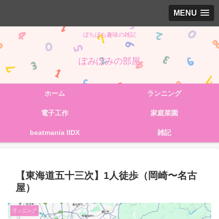
MENU
ぼちぼち趣味の雑記
ぽみぽみの部屋
ホーム
ランニング
電子工作
家庭菜園
beatmania IIDX
雑記
【東海道五十三次】1人徒歩（岡崎〜名古
屋）
ランニング