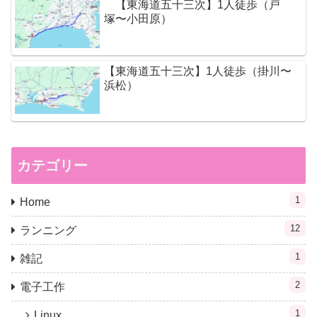
【東海道五十三次】1人徒歩（戸
塚〜小田原）
【東海道五十三次】1人徒歩（掛川〜
浜松）
カテゴリー
1
Home
12
ランニング
1
雑記
2
電子工作
1
Linux