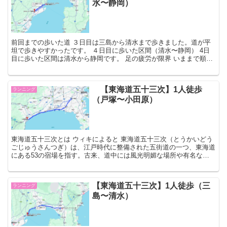
水〜静岡）
前回までの歩いた道 ３日目は三島から清水まで歩きました。道が平
坦で歩きやすかったです。 ４日目に歩いた区間（清水〜静岡） 4日
目に歩いた区間は清水から静岡です。 足の疲労が限界 いままで順調
にきていましたが，ついに３日間の疲れがでました。歩...
【東海道五十三次】1人徒歩
ランニング
（戸塚〜小田原）
東海道五十三次とは ウィキによると 東海道五十三次（とうかいどう
ごじゅうさんつぎ）は、江戸時代に整備された五街道の一つ、東海道
にある53の宿場を指す。古来、道中には風光明媚な場所や有名な名
所旧跡が多く、浮世絵や和歌・俳句の題材にもしばしば取...
【東海道五十三次】1人徒歩（三
ランニング
島〜清水）